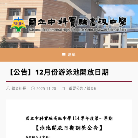
跳
轉
至
主
要
內
容
選單
【公告】12月份游泳池開放日期
Post
Post
Post
體育組長
2025-11-20
--重要公告
/
體育組
author:
published:
category: