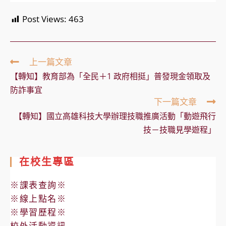
Post Views:
463
Read
上一篇文章
more
【轉知】教育部為「全民＋1 政府相挺」普發現金領取及
articles
防詐事宜
下一篇文章
【轉知】國立高雄科技大學辦理技職推廣活動「動遊飛行
技－技職見學遊程」
在校生專區
※課表查詢※
※線上點名※
※學習歷程※
校外活動資訊