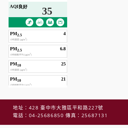
地址：428 臺中市大雅區平和路227號
電話：04-25686850 傳真：25687131