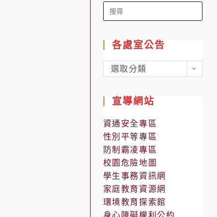
Search
for:
各處室公告
各
選取分類
處
室
宣導網站
公
告
資通安全專區
性別平等專區
防制霸凌專區
校園危險地圖
學生事務資訊網
家庭教育資源網
環境教育探索館
身心障礙權利公約