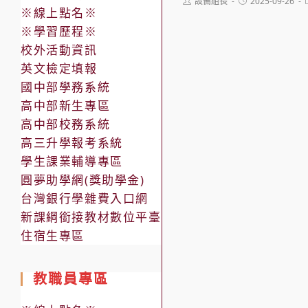
Post
Post
設備組長
2025-09-26
※線上點名※
author:
published:
※學習歷程※
校外活動資訊
英文檢定填報
國中部學務系統
高中部新生專區
高中部校務系統
高三升學報考系統
學生課業輔導專區
圓夢助學網(獎助學金)
台灣銀行學雜費入口網
新課綱銜接教材數位平臺
住宿生專區
教職員專區