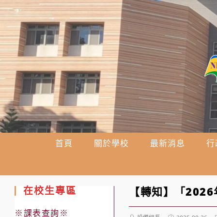
跳
轉
至
主
要
內
容
首頁
關於學校
最新消息
行
在校生專區
【轉知】「202
※課表查詢※