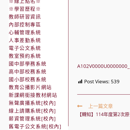
※線上點名※
※學習歷程※
教師研習資訊
內部控制專區
心輔管理系統
人事差勤系統
電子公文系統
教室預約系統
國中部學務系統
A102V0000U0000000_
高中部校務系統
國小部校務系統
Post Views:
539
教育公播影片網站
新課綱銜接教材網站
無聲廣播系統[校內]
Read
上一篇文章
線上請購系統[校內]
more
【轉知】114年度第2次
articles
薪資管理系統[校內]
舊電子公文系統[校內]