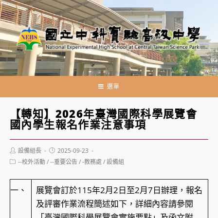
跳
轉
至
主
要
內
容
選單
【轉知】2026年臺灣國際科學展覽會
國內學生報名作業注意事項
Post
Post
設備組長
2025-09-23
author:
published:
Post
--校外活動
/
--重要公告
/
-教務處
/
設備組
category:
一、
展覽會訂於115年2月2日至2月7日辦理，報名
及評審作業流程簡述如下，詳細內容請參閱
「臺灣國際科學展覽會實施要點」及函文附