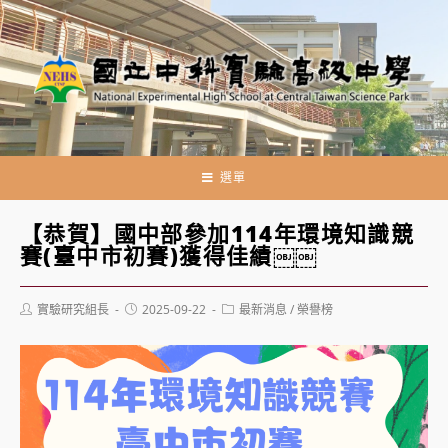
跳
轉
至
主
要
內
容
選單
【恭賀】國中部參加114年環境知識競
賽(臺中市初賽)獲得佳績￼￼
Post
Post
Post
實驗研究組長
2025-09-22
最新消息
/
榮譽榜
author:
published:
category: