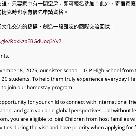
友誼。只要家中有一間空房，即可報名參加！此外，寄宿家庭
訪捷克時也享有優先申請資格。
起文化交流的橋樑，創造一段難忘的國際交流回憶。
ms.gle/RoxKzaEBGdUoq3Yy7
nts,
ember 8, 2025, our sister school—GJP High School from 
th 26 students. To help them truly experience everyday life
s to join our homestay program.
pportunity for your child to connect with international fri
tion, and gain valuable global perspectives—all without l
m, you are eligible to join! Children from host families wil
ities during the visit and have priority when applying for f