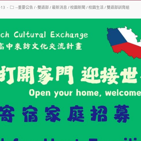
Post
-13
--重要公告
/
-雙語部
/
最新消息
/
校園新聞
/
校園生活
/
雙語部訓育組
category: