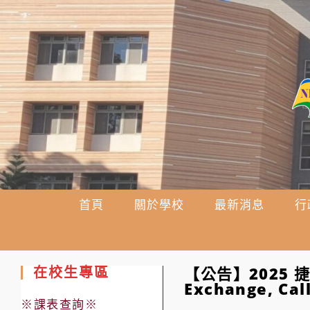
跳
轉
至
主
要
內
容
首頁
關於學校
最新消息
行
在校生專區
【公告】2025 捷
Exchange, Call
※課表查詢※