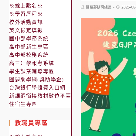
※線上點名※
Post
Post
雙語部訓育組長
2025-08
author:
published:
※學習歷程※
校外活動資訊
英文檢定填報
國中部學務系統
高中部新生專區
高中部校務系統
高三升學報考系統
學生課業輔導專區
圓夢助學網(獎助學金)
台灣銀行學雜費入口網
新課綱銜接教材數位平臺
住宿生專區
教職員專區