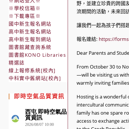
※網站登入※
野，並建立珍貴的跨國
※學校信箱※
流期間的活動，未來回
※下載專區※
國中新生報名網站
讓我們一起為孩子們搭
高中新生報名網站
報名連結:
https://for
高中新生報到網站
圖書館藏查詢系統
Dear Parents and Stude
圖書館KONO Libraries
精選誌
From October 30 to Nov
線上報修系統[校內]
—will be visiting us wi
中科實中舊網站[校內]
warmly inviting familie
即時空氣品質資訊
Hosting is a wonderful o
intercultural communica
family has one spare roo
access to exchange activ
to the Czech Republic.