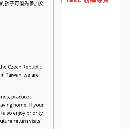
IBSC 粉絲專頁
的孩子可優先參加交
the Czech Republic
 in Taiwan, we are
ends, practice
eaving home. If your
l also enjoy priority
uture return visits