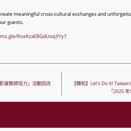
 create meaningful cross-cultural exchanges and unforget
our guests.
orms.gle/RoxKzaEBGdUoq3Yy7
界影展教師培力」活動因改
【轉知】Let’s Do It! T
「2025