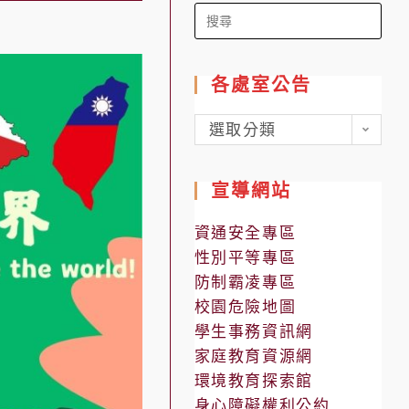
Search
for:
各處室公告
各
選取分類
處
室
宣導網站
公
告
資通安全專區
性別平等專區
防制霸凌專區
校園危險地圖
學生事務資訊網
家庭教育資源網
環境教育探索館
身心障礙權利公約