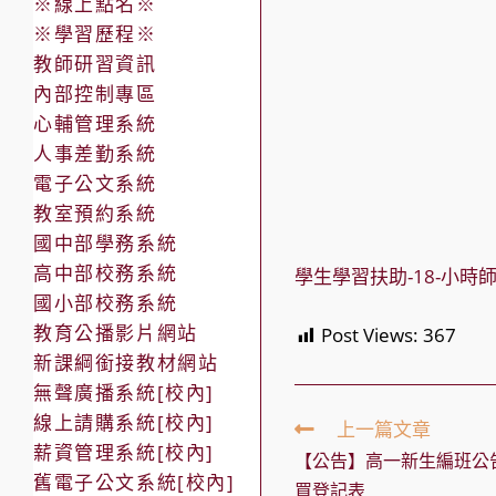
※線上點名※
※學習歷程※
教師研習資訊
內部控制專區
心輔管理系統
人事差勤系統
電子公文系統
教室預約系統
國中部學務系統
高中部校務系統
學生學習扶助-18-小
國小部校務系統
教育公播影片網站
Post Views:
367
新課綱銜接教材網站
無聲廣播系統[校內]
線上請購系統[校內]
Read
上一篇文章
more
薪資管理系統[校內]
【公告】高一新生編班公
articles
舊電子公文系統[校內]
買登記表