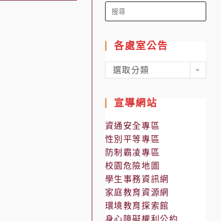
Search
for:
各處室公告
各
選取分類
處
室
宣導網站
公
告
資通安全專區
性別平等專區
防制霸凌專區
校園危險地圖
學生事務資訊網
家庭教育資源網
環境教育探索館
身心障礙權利公約