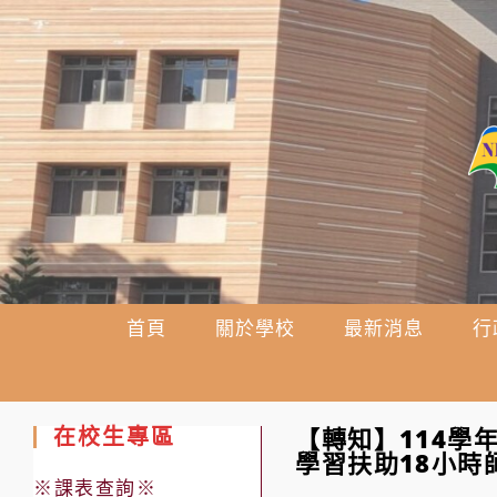
跳
轉
至
主
要
內
容
首頁
關於學校
最新消息
行
在校生專區
【轉知】114學
學習扶助18小時
※課表查詢※