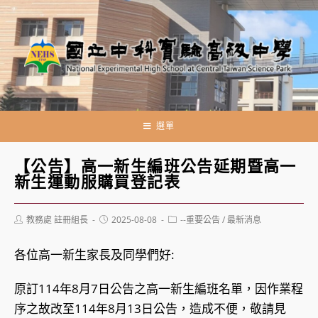
跳
轉
至
主
要
內
容
選單
【公告】高一新生編班公告延期暨高一
新生運動服購買登記表
Post
Post
Post
教務處 註冊組長
2025-08-08
--重要公告
/
最新消息
author:
published:
category:
各位高一新生家長及同學們好:
原訂114年8月7日公告之高一新生編班名單，因作業程
序之故改至114年8月13日公告，造成不便，敬請見