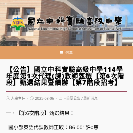
跳
轉
至
主
要
內
容
選單
【公告】國立中科實驗高級中學114學
年度第1次代理(課)教師甄選【第6次階
段】甄選結果暨續辦【第7階段招考】
Post
Post
Post
人事主任
2025-08-06
--重要公告
/
最新消息
author:
published:
category:
一、【第6次階段】甄選結果：
國小部英語代課教師正取：B6-001許○慈