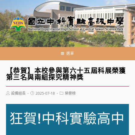
跳
轉
至
主
要
內
容
選單
【恭賀】本校參與第六十五屆科展榮獲
第三名與兩組探究精神獎
Post
Post
Post
設備組長
2025-07-18
榮譽榜
author:
published:
category: