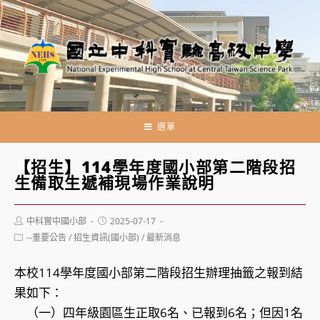
跳
轉
至
主
要
內
容
選單
【招生】114學年度國小部第二階段招
生備取生遞補現場作業說明
Post
Post
中科實中國小部
2025-07-17
author:
published:
Post
--重要公告
/
招生資訊(國小部)
/
最新消息
category:
本校114學年度國小部第二階段招生辦理抽籤之報到結
果如下：
（一）四年級園區生正取6名、已報到6名；但因1名