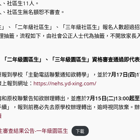
人、社區生11人。
1人、社區生無名額恕不審查。
生」、「二年級社區生」、「三年級社區生」報名人數超過招
:00辦理抽籤，流程如下，由社會公正人士代為抽籤，不開放家
。
、
「二年級園區生」、
「三年級園區生」
資格審查通過即代表
原報到學校「主動電話聯繫通知欲轉學」，並於
7月17日(四)
線上報到網址：
https://nehs.yd-xing.com/
請和原校聯繫告知欲辦理轉出，並應於
7月15日(二)13:00起至
手續」，報到前務必先去原學校辦理轉出，逾時視同放棄。辦
續
招生審查結果公告-一年級園區生
下載