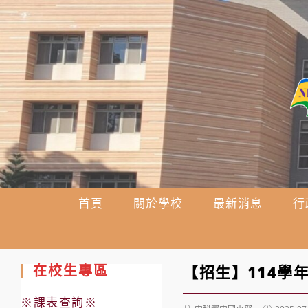
跳
轉
至
主
要
內
容
首頁
關於學校
最新消息
行
在校生專區
【招生】114學
※課表查詢※