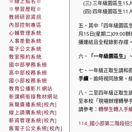
※線上點名※
(三) 三年級園區生15
※學習歷程※
(四) 四年級園區生1
教師研習資訊
內部控制專區
五、其中「四年級園區
心輔管理系統
月15日(星期二)09
人事差勤系統
播連結且全程錄影存證
電子公文系統
六、
「一年級園區生」
教室預約系統
國中部學務系統
七、一年級正取生請和
高中部校務系統
手續
，逾時視同放棄。
國小部校務系統
教育公播影片網站
八、二至四年級正取生
新課綱銜接教材網站
至本校「現場辦理轉學
無聲廣播系統[校內]
請參考：
轉學生轉入手
線上請購系統[校內]
薪資管理系統[校內]
114_國小部第二階段
舊電子公文系統[校內]