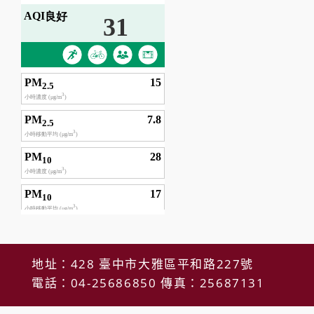
地址：428 臺中市大雅區平和路227號
電話：04-25686850 傳真：25687131