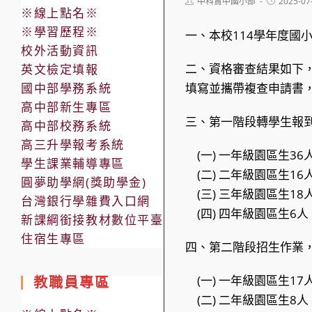
Post
Post
中科實中國小部
2025-07
※線上點名※
author:
published:
※學習歷程※
一、本校114學年度國
校外活動資訊
二、資格審查結果如下
英文檢定填報
國中部學務系統
填寫並攜帶複查申請書
高中部新生專區
三、第一階段轉學生報到
高中部校務系統
高三升學報考系統
(一) 一年級園區生36
學生課業輔導專區
(二) 二年級園區生16
圓夢助學網(獎助學金)
(三) 三年級園區生18
台灣銀行學雜費入口網
(四) 四年級園區生6人
新課綱銜接教材數位平臺
住宿生專區
四、第二階段招生作業
(一) 一年級園區生17
教職員專區
(二) 二年級園區生8人