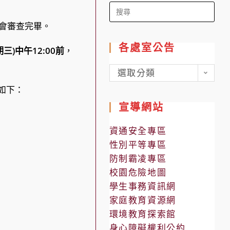
Search
for:
員會審查完畢。
各處室公告
期三)中午12:00前
，
各
選取分類
處
如下：
室
宣導網站
公
告
資通安全專區
性別平等專區
防制霸凌專區
校園危險地圖
學生事務資訊網
家庭教育資源網
環境教育探索館
身心障礙權利公約