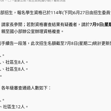
Post
-08
--重要公告
/
招生資訊(國小部)
/
最新消息
category:
小部招生，報名學生資格已於114年(下同)6月27日由招生委
，請家長參閱；若對資格審查結果有疑義者，請於
7月9日(星
，親至國小部辦公室辦理資格複查。
手續告一段落，此次招生名額截至7月8日(星期二)統計更新
人。
人、社區生8人。
人、社區生8人。
。
，各年級審查通過人數如下：
人。
、社區生12人。