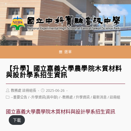
跳
轉
至
主
要
內
容
選單
【升學】國立嘉義大學農學院木質材料
與設計學系招生資訊
Post
Post
教務處 註冊組長
2025-06-26
author:
published:
Post
--重要公告
/
-升學資訊(高中部)
/
-教務處
/
升學資訊
/
最新消息
/
註冊組
category:
國立嘉義大學農學院木質材料與設計學系招生資訊
下載