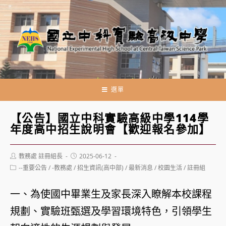
跳
轉
至
主
要
內
容
選單
【公告】國立中科實驗高級中學114學
年度高中招生說明會【歡迎報名參加】
Post
Post
教務處 註冊組長
2025-06-12
author:
published:
Post
--重要公告
/
-教務處
/
招生資訊(高中部)
/
最新消息
/
校園生活
/
註冊組
category:
一、為使國中畢業生及家長深入瞭解本校課程
規劃、實驗班甄選及學習環境特色，引領學生