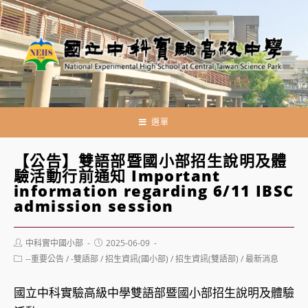
跳
轉
至
主
要
內
容
選單
【公告】雙語部暨國小部招生說明及體
驗活動行前通知 Important
information regarding 6/11 IBSC
admission session
Post
Post
中科實中國小部
2025-06-09
author:
published:
Post
--重要公告
/
-雙語部
/
招生資訊(國小部)
/
招生資訊(雙語部)
/
最新消息
category:
國立中科實驗高級中學雙語部暨國小部招生說明及體驗