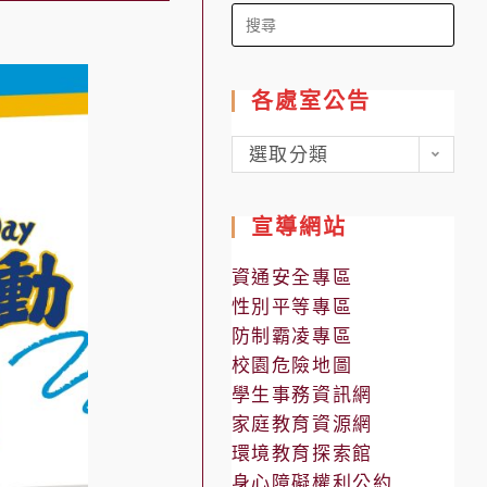
Search
for:
各處室公告
各
選取分類
處
室
宣導網站
公
告
資通安全專區
性別平等專區
防制霸凌專區
校園危險地圖
學生事務資訊網
家庭教育資源網
環境教育探索館
身心障礙權利公約