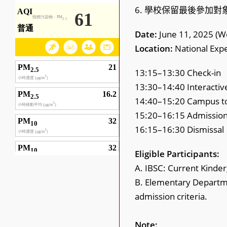
6. 學校保留最後參加對
Date:
June 11, 2025 (W
Location:
National Expe
13:15–13:30 Check-in
13:30–14:40 Interactive
14:40–15:20 Campus t
15:20–16:15 Admission 
16:15–16:30 Dismissal
Eligible Participants:
A. IBSC: Current Kinde
B. Elementary Departm
admission criteria.
Note: