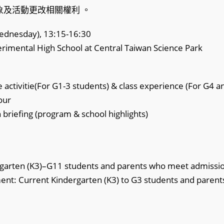
象及活動更改相關權利 。
ednesday), 13:15-16:30
rimental High School at Central Taiwan Science Park
 activitie(For G1-3 students) & class experience (For G4 
our
briefing (program & school highlights)
rgarten (K3)–G11 students and parents who meet admission
ent: Current Kindergarten (K3) to G3 students and paren