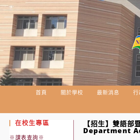
跳
轉
至
主
要
內
容
首頁
關於學校
最新消息
行
在校生專區
【招生】雙語部暨國
Department Ad
※課表查詢※