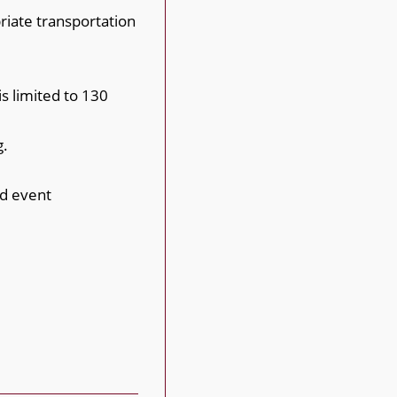
riate transportation
s limited to 130
g.
nd event