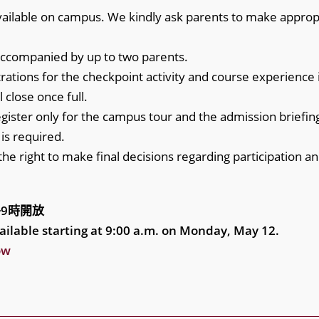
available on campus. We kindly ask parents to make approp
accompanied by up to two parents.
rations for the checkpoint activity and course experience i
 close once full.
ister only for the campus tour and the admission briefin
 is required.
the right to make final decisions regarding participation a
午9時開放
vailable starting at 9:00 a.m. on Monday, May 12.
ow