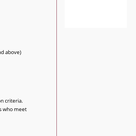
and above)
 criteria.
ts who meet