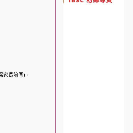
IBSC 粉絲專頁
需家長陪同)。