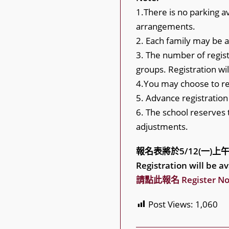
1.There is no parking 
arrangements.
2. Each family may be 
3. The number of regist
groups. Registration will
4.You may choose to reg
5. Advance registration
6. The school reserves 
adjustments.
報名表將於5/12(一)上
Registration will be a
請點此報名 Register N
Post Views:
1,060