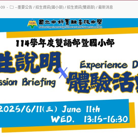
Post
-09
--重要公告
/
招生資訊(國小部)
/
招生資訊(雙語部)
/
最新消息
category: