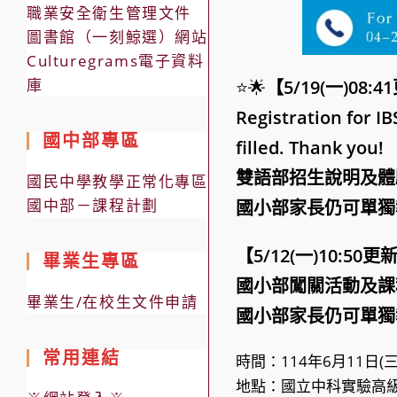
職業安全衛生管理文件
圖書館（一刻鯨選）網站
Culturegrams電子資料
庫
⭐🌟
【5/19(一)08:
Registration for I
國中部專區
filled. Thank you!
雙語部招生說明及體
國民中學教學正常化專區
國中部－課程計劃
國小部家長仍可單獨
【5/12(一)10:50更
畢業生專區
國小部闖關活動及課
畢業生/在校生文件申請
國小部家長仍可單獨
常用連結
時間：114年6月11日(三)1
地點：國立中科實驗高