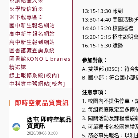
※網站登入※
※學校信箱※
13:15-13:30 報到
※下載專區※
13:30-14:40 闖
國中新生報名網站
14:40-15:20 校園巡禮
高中新生報名網站
15:20-16:15 招生
高中新生報到網站
16:15-16:30 賦歸
圖書館藏查詢系統
圖書館KONO Libraries
參加對象：
精選誌
A. 雙語部 (IBSC)
線上報修系統[校內]
B. 國小部：符合國小
中科實中舊網站[校內]
注意事項：
1. 校園內不提供停車
即時空氣品質資訊
2. 每組家庭限定至多
3. 闖關活動及課程體驗
4. 可單獨報名校園巡
5. 務必事先報名，以