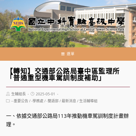
跳
轉
至
主
要
內
容
選單
【轉知】交通部公路局臺中區監理所
「普通重型機車駕訓制度補助」
Post
Post
生輔組長
2025-05-01
author:
published:
Post
--重要公告
/
-學務處
/
-雙語部
/
最新消息
/
生活輔導組
category:
一、依據交通部公路局113年推動機車駕訓制度計畫辦
理。