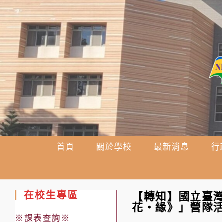
跳
轉
至
主
要
內
容
首頁
關於學校
最新消息
行
在校生專區
【轉知】國立臺灣
花‧緣》」營隊
※課表查詢※