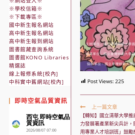
※網站登入※
※學校信箱※
※下載專區※
國中新生報名網站
高中新生報名網站
高中新生報到網站
圖書館藏查詢系統
圖書館KONO Libraries
精選誌
線上報修系統[校內]
Post Views:
225
中科實中舊網站[校內]
即時空氣品質資訊
Read
上一篇文章
more
【轉知】國立清華大學推
articles
力發展署產業新尖兵計，
用專業人才培訓班」鼓勵