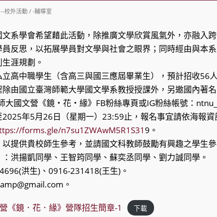
st
--校外活動
/
-輔導室
tegory:
國文系學會希望藉此活動，除推廣文學欣賞風氣外，亦融入跨
學員反思，以拓展學員對文學與社會之眼界；同時經由與本系
利生涯規劃。
私立高中職學生（含高三與國三應屆畢業生），預計招收56
程除由國立臺灣師範大學國文學系教授授課外，另邀國內著名
師大國文營《鏡‧花‧緣》FB粉絲專頁或IG粉絲帳號：ntnu_c
2025年5月26日（星期一）23:59止，報名事宜請依海報
ttps://forms.gle/n7su1ZWAwM5R1S31
9。
，以提供貴校師生參考，並請國文科教師鼓勵有興趣之學生參
）：洪揚凱同學、王智筠同學、蘇奕丞同學、劉力誠同學。
4696(洪生)、0916-231418(王生)。
amp@gmail.com。
文營《鏡．花．緣》營隊招生簡章-1
下載