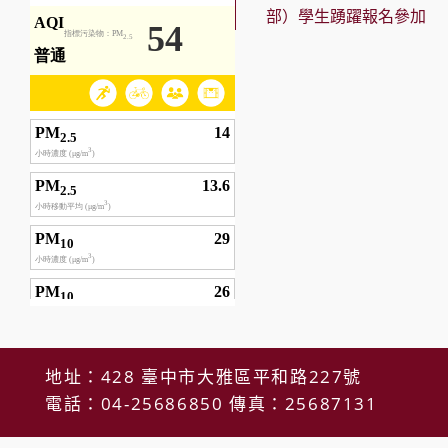
部）學生踴躍報名參加
地址：428 臺中市大雅區平和路227號
電話：04-25686850 傳真：25687131