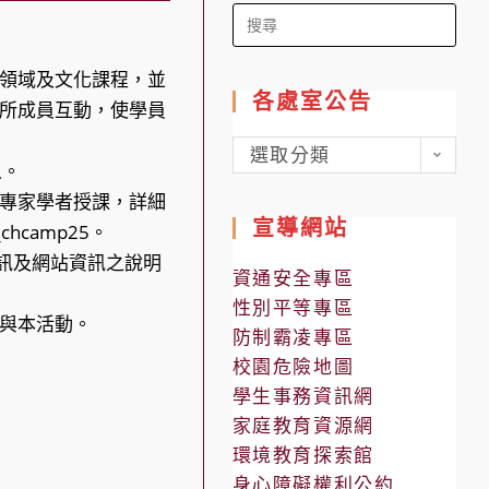
Search
for:
領域及文化課程，並
各處室公告
所成員互動，使學員
各
選取分類
人。
處
專家學者授課，詳細
室
宣導網站
hcamp25。
公
資訊及網站資訊之說明
告
資通安全專區
性別平等專區
與本活動。
防制霸凌專區
校園危險地圖
學生事務資訊網
家庭教育資源網
環境教育探索館
身心障礙權利公約