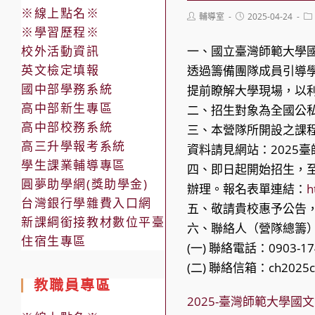
※線上點名※
Post
Post
Po
輔導室
2025-04-24
author:
published:
ca
※學習歷程※
校外活動資訊
一、國立臺灣師範大學
英文檢定填報
透過籌備團隊成員引導
國中部學務系統
提前瞭解大學現場，以
高中部新生專區
二、招生對象為全國公
高中部校務系統
三、本營隊所開設之課
高三升學報考系統
資料請見網站：2025臺
學生課業輔導專區
四、即日起開始招生，至
圓夢助學網(獎助學金)
辦理。報名表單連結：
h
台灣銀行學雜費入口網
五、敬請貴校惠予公告
新課綱銜接教材數位平臺
六、聯絡人（營隊總籌
住宿生專區
(一) 聯絡電話：0903-17
(二) 聯絡信箱：ch2025c
教職員專區
2025-臺灣師範大學國