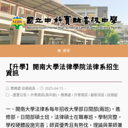
跳
轉
至
主
要
內
容
選單
【升學】開南大學法律學院法律系招生
資訊
Post
Post
教務處 註冊組長
2025-04-15
author:
published:
Post
--重要公告
/
-升學資訊(高中部)
/
-教務處
/
升學資訊
/
最新消息
/
註冊組
category:
一、開南大學法律系每年招收大學部日間部(兩班)，進
修部，日間部碩士班，法律碩士在職專班。學制完整，
學校硬體設施完善；師資優秀且有熱忱，理論與業師兼