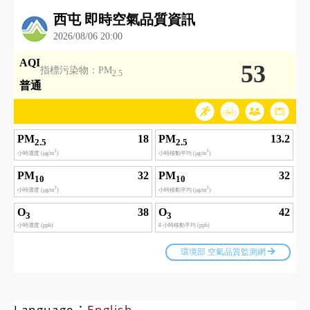
Language：
English