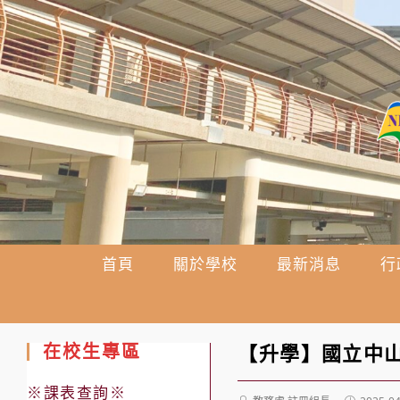
跳
轉
至
主
要
內
容
首頁
關於學校
最新消息
行
在校生專區
【升學】國立中山
※課表查詢※