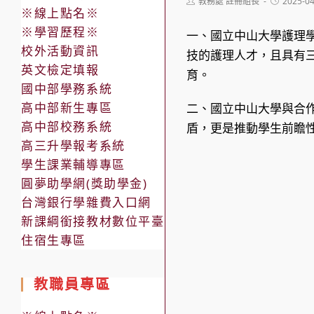
Post
Post
教務處 註冊組長
2025-0
※線上點名※
author:
published:
※學習歷程※
一、國立中山大學護理
校外活動資訊
技的護理人才，且具有
英文檢定填報
育。
國中部學務系統
高中部新生專區
二、國立中山大學與合
高中部校務系統
盾，更是推動學生前瞻
高三升學報考系統
學生課業輔導專區
圓夢助學網(獎助學金)
台灣銀行學雜費入口網
新課綱銜接教材數位平臺
住宿生專區
教職員專區