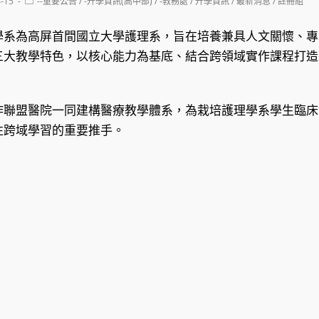
Post
4-15
--重要公告
/
-升學資訊(高中部)
/
-教務處
/
升學資訊
/
最新消息
/
註冊組
category:
學系為高屏首間國立大學護理系，旨在培養兼具人文關懷、專
三大教學特色，以核心能力為基底、結合跨領域實作課程打造
作聯盟醫院一同建構醫療教學體系，為栽培護理學系學生臨床
性跨域學習的重要推手。