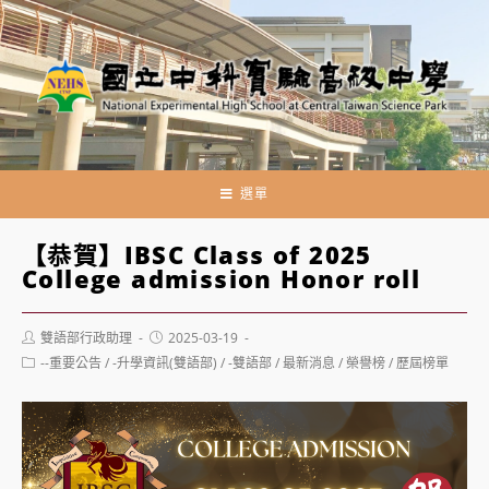
跳
轉
至
主
要
內
容
選單
【恭賀】IBSC Class of 2025
College admission Honor roll
Post
Post
雙語部行政助理
2025-03-19
author:
published:
Post
--重要公告
/
-升學資訊(雙語部)
/
-雙語部
/
最新消息
/
榮譽榜
/
歷屆榜單
category: