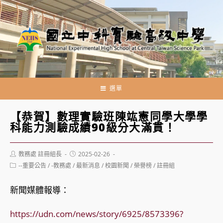
跳
轉
至
主
要
內
容
選單
【恭賀】數理實驗班陳竑憲同學大學學
科能力測驗成績90級分大滿貫！
Post
Post
教務處 註冊組長
2025-02-26
author:
published:
Post
--重要公告
/
-教務處
/
最新消息
/
校園新聞
/
榮譽榜
/
註冊組
category:
新聞媒體報導：
https://udn.com/news/story/6925/8573396?