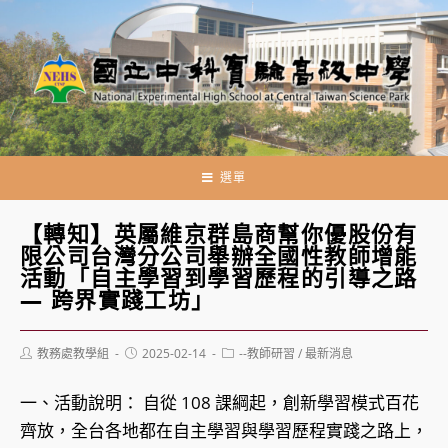
跳
轉
至
主
要
內
容
選單
【轉知】英屬維京群島商幫你優股份有
限公司台灣分公司舉辦全國性教師增能
活動「自主學習到學習歷程的引導之路
— 跨界實踐工坊」
Post
Post
Post
教務處教學組
2025-02-14
--教師研習
/
最新消息
author:
published:
category:
一、活動說明： 自從 108 課綱起，創新學習模式百花
齊放，全台各地都在自主學習與學習歷程實踐之路上，