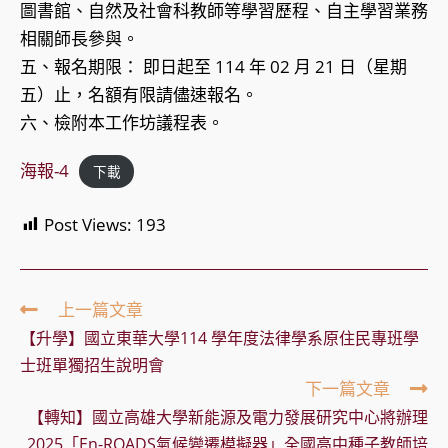
圖書館、自然及社會科教師等學習歷程、自主學習業務
相關師長參與。
五、報名期限： 即日起至 114 年 02 月 21 日（星期
五）止，名額有限請儘速報名。
六、檢附本工作坊議程表。
海報-4
下載
Post Views:
193
Read
上一篇文章
more
【升學】國立東華大學114 學年度法律學系原住民專班學
articles
士班單獨招生說明會
下一篇文章
【轉知】國立高雄大學新能源及電力發展研究中心將辦理
2025「En-ROADS氣候變遷模擬器」全國高中種子教師培