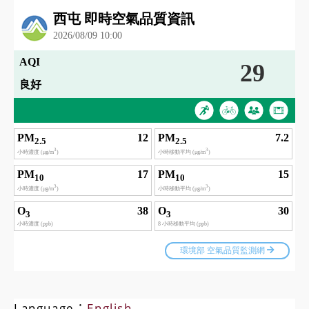
Language：
English