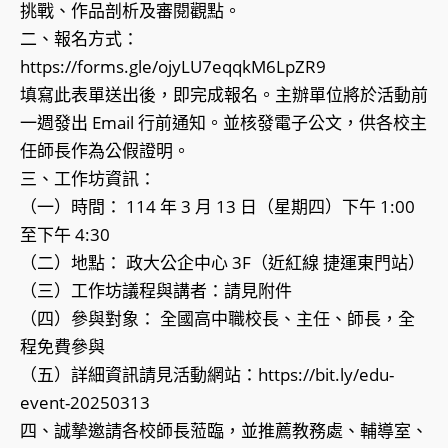
挑戰、作品剖析及審閱觀點。
二、報名方式：
https://forms.gle/ojyLU7eqqkM6LpZR9
填寫此表單送出後，即完成報名。主辦單位將於活動前
一週發出 Email 行前通知。並核發電子公文，供各校主
任師長作為公假證明。
三、工作坊資訊：
（一）時間： 114 年 3 月 13 日（星期四）下午 1:00
至下午 4:30
（二）地點： 政大公企中心 3F（近紅線 捷運東門站）
（三）工作坊議程與講者：請見附件
（四）參與對象： 全國高中職校長、主任、師長，全
程免費參與
（五）詳細資訊請見活動網站：https://bit.ly/edu-
event-20250313
四、誠摯邀請各校師長蒞臨，並推薦教務處、輔導室、