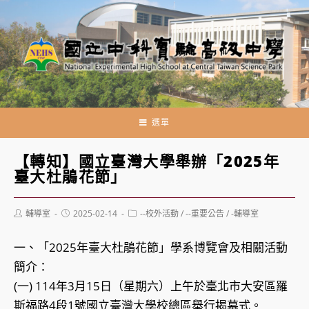
跳
轉
至
主
要
內
容
選單
【轉知】國立臺灣大學舉辦「2025年
臺大杜鵑花節」
Post
Post
Post
輔導室
2025-02-14
--校外活動
/
--重要公告
/
-輔導室
author:
published:
category:
一、「2025年臺大杜鵑花節」學系博覽會及相關活動
簡介：
(一) 114年3月15日（星期六）上午於臺北市大安區羅
斯福路4段1號國立臺灣大學校總區舉行揭幕式。