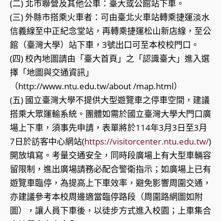
(二) 北市聯營及其他公車：臺大或公館站下車。
(三) 外縣市搭乘火車者：可由臺北火車站轉乘捷運淡水
信義線至中正紀念堂站，再轉乘捷運松山新店線，至公
館（臺灣大學）站下車，3號出口可至本校校門口。
(四) 校內地圖請由「臺大首頁」之「認識臺大」進入選
擇「地圖與交通資訊」
（http://www.ntu.edu.tw/about /map.html）
(五) 國立臺灣大學不提供大型遊覽車之停車空間，建議
搭乘大眾運輸系統。團體如需於國立臺灣大學大門口廣
場上下車，須事先申請，表單將於114年3月3日至3月
7日於訪客中心網站(
https://visitorcenter.ntu.edu.tw/
)
開放填寫。考量交通安全，同時段廣場上有大型車輛容
留限制，進出廣場請務必配合警衛指示；如廣場上已有
遊覽車臨停，為提高上下車效率，避免影響周圍交通，
亦建議參考本校周邊適當臨停路段（周圍路網圖如附
圖），讓人員下車後，以徒步方式進入校園；上車集合