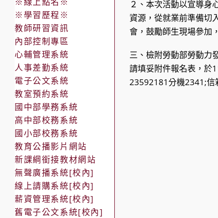
※線上點名※
２、本次活動以宣導身
※學習歷程※
資源，從就業前準備切
教師研習資訊
會，鼓勵師生現場參加
內部控制專區
心輔管理系統
三、檢附勞動部勞動力
人事差勤系統
請填妥附件報名表，於1
電子公文系統
23592181分機2341;信箱
教室預約系統
國中部學務系統
高中部校務系統
國小部校務系統
教育公播影片網站
新課綱銜接教材網站
無聲廣播系統[校內]
線上請購系統[校內]
薪資管理系統[校內]
舊電子公文系統[校內]