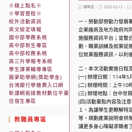
※線上點名※
Post
Post
Po
輔導室
2025-02-12
author:
published:
ca
※學習歷程※
校外活動資訊
一、勞動部勞動力發展
英文檢定填報
企業廠商及地方政府共
國中部學務系統
施服務資訊平台；並整
高中部新生專區
劃、職業訓練及就業促
高中部校務系統
位就業服務資訊，以利
高三升學報考系統
二、本次活動實施日程
學生課業輔導專區
(一) 辦理日期：114年
圓夢助學網(獎助學金)
台灣銀行學雜費入口網
(二) 辦理時間：上午10
新課綱銜接教材數位平臺
(三) 辦理地點：台中世
住宿生專區
(四)活動重點內容及注
１、為讓學生更瞭解特
等，規劃產業說明會供
教職員專區
讓更多身心障礙求職者