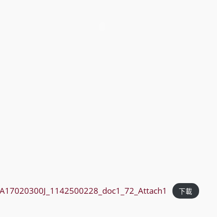
A17020300J_1142500228_doc1_72_Attach1
下載