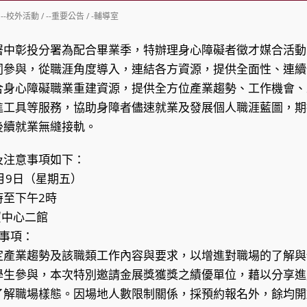
st
--校外活動
/
--重要公告
/
-輔導室
tegory:
署中彰投分署為配合畢業季，特辦理身心障礙者徵才媒合活動
同參與，從職涯角度導入，連結各方資源，提供全面性、連續
合身心障礙職業重建資源，提供全方位產業趨勢、工作機會、
進工具等服務，協助身障者儘速就業及發展個人職涯藍圖，期
後續就業無縫接軌。
及注意事項如下：
5月9日（星期五）
時至下午2時
貿中心二館
意事項：
定產業趨勢及該職類工作內容與要求，以增進對職場的了解與
學生參與，本次特別邀請金展獎獲獎之績優單位，藉以分享進
了解職場樣態。因場地人數限制關係，採預約報名外，餘均開