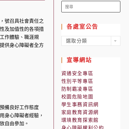
Search
for:
，號召具社會責任之
各處室公告
性及加值性的各項措
工作體驗、職涯規
各
選取分類
提供身心障礙者全方
處
室
宣導網站
公
告
資通安全專區
性別平等專區
防制霸凌專區
校園危險地圖
學生事務資訊網
預備良好工作態度
家庭教育資源網
用身心障礙者經驗，
環境教育探索館
放自由參加。
身心障礙權利公約