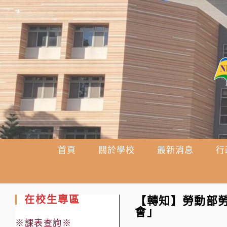
跳
轉
至
主
要
內
容
首頁
關於學校
最新消息
行
在校生專區
【轉知】勞動部勞
會」
※課表查詢※