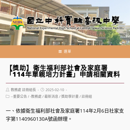
跳
轉
至
主
要
內
容
選單
【獎助】衛生福利部社會及家庭署
「114年單親培力計畫」申請相關資料
Post
Post
教務處 註冊組長
2025-02-10
author:
published:
Post
--重要公告
/
-教務處
/
最新消息
/
獎助學計畫
/
註冊組
category:
一、依據衛生福利部社會及家庭署114年2月6日社家支
字第1140960130A號函辦理。