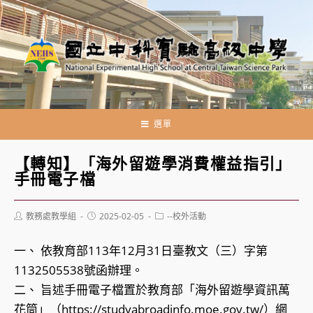
跳
轉
至
主
要
內
容
選單
【轉知】「海外留遊學消費權益指引」
手冊電子檔
Post
Post
Post
教務處教學組
2025-02-05
--校外活動
author:
published:
category:
一、 依教育部113年12月31日臺教文（三）字第
1132505538號函辦理。
二、 旨述手冊電子檔置於教育部「海外留遊學資訊萬
花筒」（https://studyabroadinfo.moe.gov.tw/）網