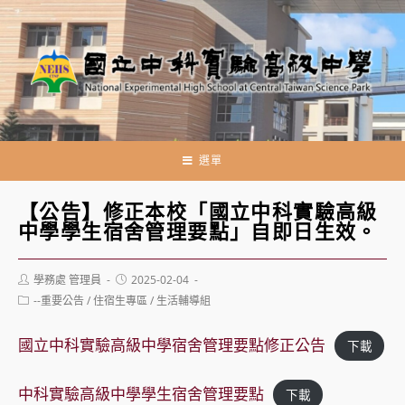
跳
轉
至
主
要
內
容
選單
【公告】修正本校「國立中科實驗高級
中學學生宿舍管理要點」自即日生效。
Post
Post
學務處 管理員
2025-02-04
author:
published:
Post
--重要公告
/
住宿生專區
/
生活輔導組
category:
國立中科實驗高級中學宿舍管理要點修正公告
下載
中科實驗高級中學學生宿舍管理要點
下載