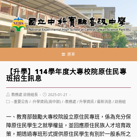
跳
轉
至
主
要
內
容
選單
【升學】114學年度大專校院原住民專
班招生訊息
Post
Post
教務處 註冊組長
2025-01-21
author:
published:
Post
--重要公告
/
-升學資訊(高中部)
/
-教務處
/
升學資訊
/
最新消息
/
註冊組
category:
一、教育部鼓勵大專校院設立原住民專班，係為充分保
障原住民學生之就學權益，並回應原住民族人才培育政
策，期透過專班形式提供原住民學生有別於一般系所之