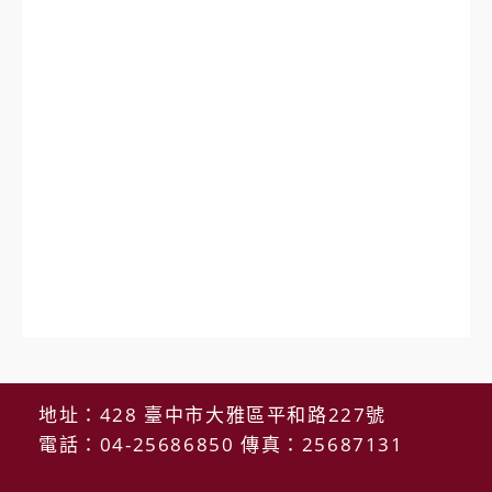
地址：428 臺中市大雅區平和路227號
電話：04-25686850 傳真：25687131