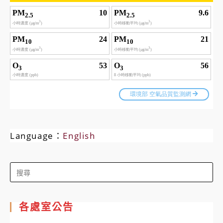
Language：
English
Search
for:
各處室公告