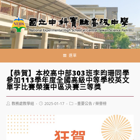
跳
轉
至
主
要
內
容
選單
【恭賀】本校高中部303班李昀珊同學
參加113學年度全國高級中等學校英文
單字比賽榮獲中區決賽三等獎
Post
Post
Post
教務處教學組
2025-01-17
--重要公告
/
榮譽榜
author:
published:
category: