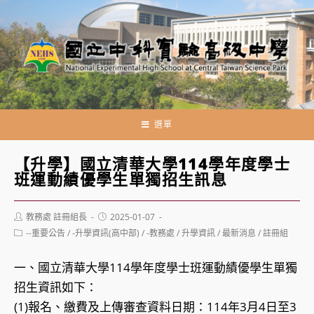
跳
轉
至
主
要
內
容
選單
【升學】國立清華大學114學年度學士
班運動績優學生單獨招生訊息
Post
Post
教務處 註冊組長
2025-01-07
author:
published:
Post
--重要公告
/
-升學資訊(高中部)
/
-教務處
/
升學資訊
/
最新消息
/
註冊組
category:
一、國立清華大學114學年度學士班運動績優學生單獨
招生資訊如下：
(1)報名、繳費及上傳審查資料日期：114年3月4日至3