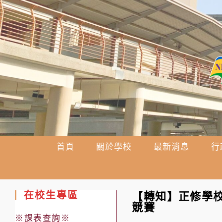
跳
轉
至
主
要
內
容
首頁
關於學校
最新消息
行
在校生專區
【轉知】正修學校
競賽
※課表查詢※