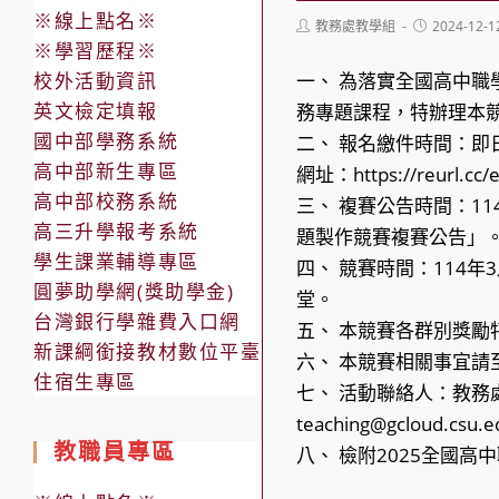
※線上點名※
Post
Post
教務處教學組
2024-12-1
author:
published:
※學習歷程※
校外活動資訊
一、 為落實全國高中
英文檢定填報
務專題課程，特辦理本
國中部學務系統
二、 報名繳件時間：即日
高中部新生專區
網址：https://reurl
高中部校務系統
三、 複賽公告時間：11
高三升學報考系統
題製作競賽複賽公告」
學生課業輔導專區
四、 競賽時間：114年
圓夢助學網(獎助學金)
堂。
台灣銀行學雜費入口網
五、 本競賽各群別獎
新課綱銜接教材數位平臺
六、 本競賽相關事宜請
住宿生專區
七、 活動聯絡人：教務處教
teaching@gcloud.csu.
教職員專區
八、 檢附2025全國