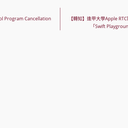
 Program Cancellation
【轉知】逢甲大學Apple R
「Swift Play