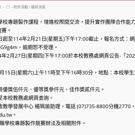
Post
2
--校外活動
/
最新消息
category:
職學校專題製作課程，增進校際間交流，提升實作團隊合作能
競賽。
起至114年2月21日(星期五)下午17:00截止，報名方式
.cc/eG9g4m，逾期恕不受理。
4年2月27日(星期四)下午17:00於本校教務處網頁公告-「2
。
3月15日(星期六)上午11時至下午16時30分，地點：本校
勵特優獎伍仟元、優等獎參仟元、佳作獎貳仟元。
至本校教務處網頁查詢。
學發展中心 楊珮瑜助理，電話 (07)735-8800分機277
edu.tw。
高中職學校專題製作競賽辦法及相關附件。