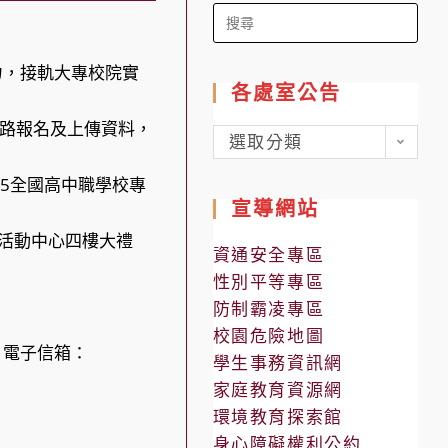
Search
for:
力，接軌大專校院實
各處室公告
：網路報名及上傳資料，
各
選取分類
處
025全國高中職學校專
室
宣導網站
公
學生活動中心四樓大禮
告
資通安全專區
性別平等專區
防制霸凌專區
校園危險地圖
0，電子信箱：
學生事務資訊網
家庭教育資源網
環境教育探索館
身心障礙權利公約