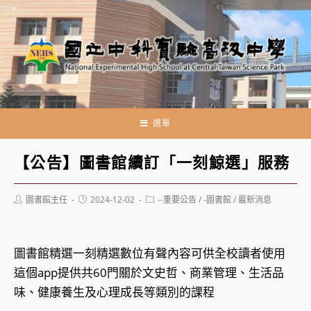
跳
轉
至
主
要
內
容
選單
【公告】圖書館續訂「一刻鯨選」服務
Post
Post
Post
圖書館主任
2024-12-02
--重要公告
/
-圖書館
/
最新消息
author:
published:
category:
圖書館精選一刻精選數位有聲內容可供全校讀者使用
這個app提供共60門關於文史哲、商業管理、生活品
味、健康養生及心理成長等類別的課程