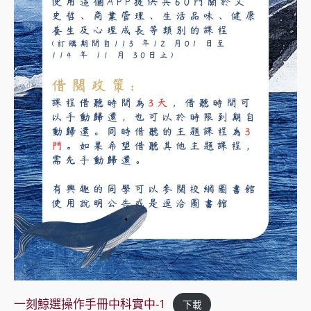
一刻鯨選操作手冊中科實中-1
下載