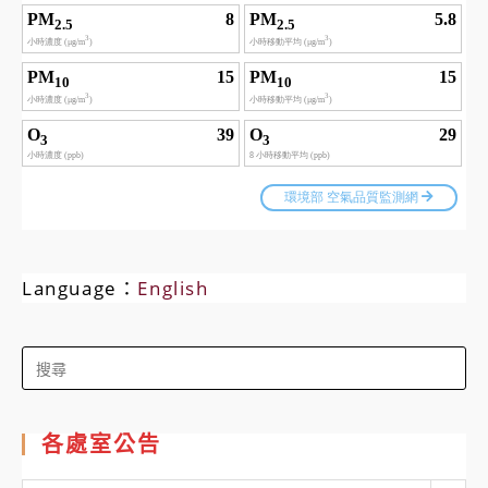
Language：
English
Search
for:
各處室公告