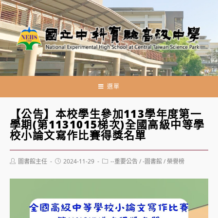
跳
轉
至
主
要
內
容
選單
【公告】本校學生參加113學年度第一
學期(第1131015梯次)全國高級中等學
校小論文寫作比賽得獎名單
Post
Post
Post
圖書館主任
2024-11-29
--重要公告
/
-圖書館
/
榮譽榜
author:
published:
category: