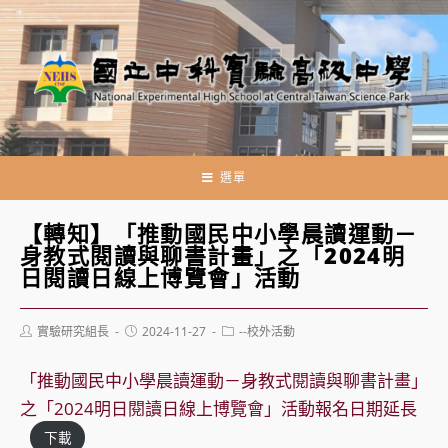
跳
轉
至
主
要
內
容
選單
【轉知】「推動國民中小學晨讀運動－
身教式閱讀與聊書計畫」之「2024明
日閱讀日線上博覽會」活動
Post
Post
Post
實驗研究組長
2024-11-27
--校外活動
author:
published:
category:
「推動國民中小學晨讀運動－身教式閱讀與聊書計畫」
之「2024明日閱讀日線上博覽會」活動報名日期延長
下載