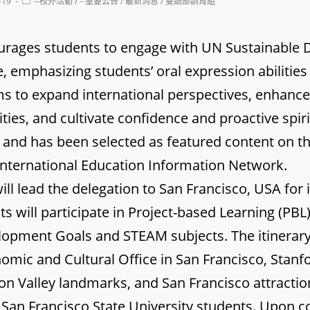
Post
-19
--校外活動
/
--重要公告
/
最新消息
/
雙語部訓育組
category:
courages students to engage with UN Sustainable
, emphasizing students’ oral expression abilities
ims to expand international perspectives, enhan
ties, and cultivate confidence and proactive spirit.
r and has been selected as featured content on th
International Education Information Network.
ill lead the delegation to San Francisco, USA for 
s will participate in Project-based Learning (PB
opment Goals and STEAM subjects. The itinerary 
nomic and Cultural Office in San Francisco, Stanfo
con Valley landmarks, and San Francisco attractio
h San Francisco State University students. Upon 