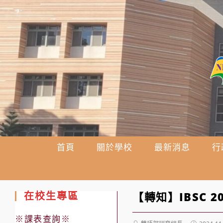
跳
轉
至
主
要
內
容
首頁
關於學校
最新消息
行
在校生專區
【轉知】IBSC 20
※課表查詢※