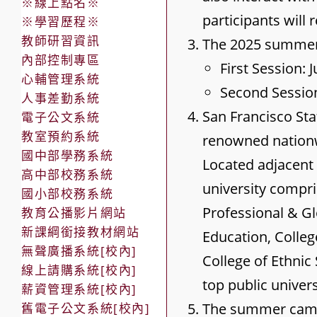
※線上點名※
participants will 
※學習歷程※
教師研習資訊
The 2025 summer
內部控制專區
First Session: J
心輔管理系統
Second Session:
人事差勤系統
San Francisco Stat
電子公文系統
教室預約系統
renowned nationwi
國中部學務系統
Located adjacent 
高中部校務系統
university compri
國小部校務系統
Professional & Gl
教育公播影片網站
新課綱銜接教材網站
Education, Colleg
無聲廣播系統[校內]
College of Ethnic
線上請購系統[校內]
top public univers
薪資管理系統[校內]
The summer camp 
舊電子公文系統[校內]