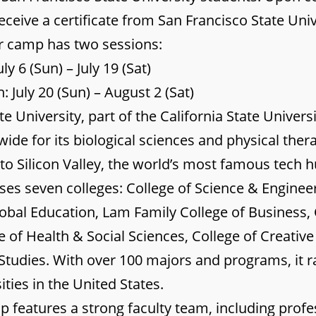
receive a certificate from San Francisco State Univ
 camp has two sessions:
uly 6 (Sun) – July 19 (Sat)
 July 20 (Sun) – August 2 (Sat)
e University, part of the California State Univers
de for its biological sciences and physical the
to Silicon Valley, the world’s most famous tech h
ses seven colleges: College of Science & Engineer
obal Education, Lam Family College of Business, 
e of Health & Social Sciences, College of Creative
 Studies. With over 100 majors and programs, it
ities in the United States.
features a strong faculty team, including prof