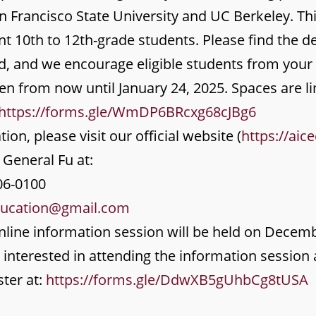
n Francisco State University and UC Berkeley. Th
ent 10th to 12th-grade students. Please find the 
, and we encourage eligible students from your 
pen from now until January 24, 2025. Spaces are li
https://forms.gle/WmDP6BRcxg68cJBg6
on, please visit our official website (
https://aic
 General Fu at:
06-0100
ducation@gmail.com
online information session will be held on Decem
 interested in attending the information session 
ster at:
https://forms.gle/DdwXB5gUhbCg8tUSA