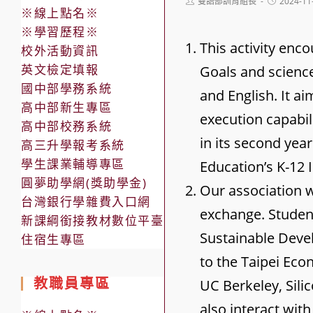
Post
Post
雙語部訓育組長
2024-11
※線上點名※
author:
published:
※學習歷程※
This activity en
校外活動資訊
英文檢定填報
Goals and science
國中部學務系統
and English. It a
高中部新生專區
execution capabili
高中部校務系統
in its second yea
高三升學報考系統
學生課業輔導專區
Education’s K-12 
圓夢助學網(獎助學金)
Our association w
台灣銀行學雜費入口網
exchange. Student
新課綱銜接教材數位平臺
Sustainable Devel
住宿生專區
to the Taipei Eco
教職員專區
UC Berkeley, Sili
also interact wit