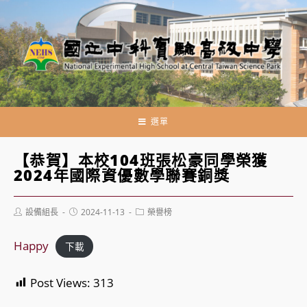
跳
轉
至
主
要
內
容
選單
【恭賀】本校104班張松豪同學榮獲
2024年國際資優數學聯賽銅獎
Post
Post
Post
設備組長
2024-11-13
榮譽榜
author:
published:
category:
Happy
下載
Post Views:
313