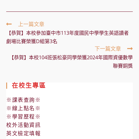
Read
上一篇文章
more
【恭賀】本校參加臺中市113年度國民中學學生英語讀者
articles
劇場比賽榮獲D組第3名
下一篇文章
【恭賀】本校104班張松豪同學榮獲2024年國際資優數學
聯賽銅獎
在校生專區
※課表查詢※
※線上點名※
※學習歷程※
校外活動資訊
英文檢定填報