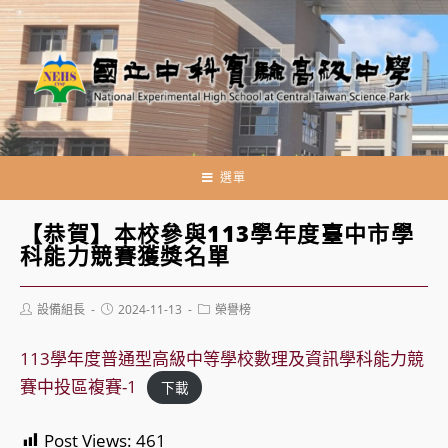
跳
轉
至
主
要
內
容
選單
【恭賀】本校參與113學年度臺中市學
科能力競賽獲獎名單
Post
Post
Post
設備組長
2024-11-13
榮譽榜
author:
published:
category:
113學年度普通型高級中等學校數理及資訊學科能力競
賽中投區複賽-1
下載
Post Views:
461