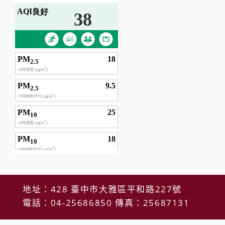
地址：428 臺中市大雅區平和路227號
電話：04-25686850 傳真：25687131