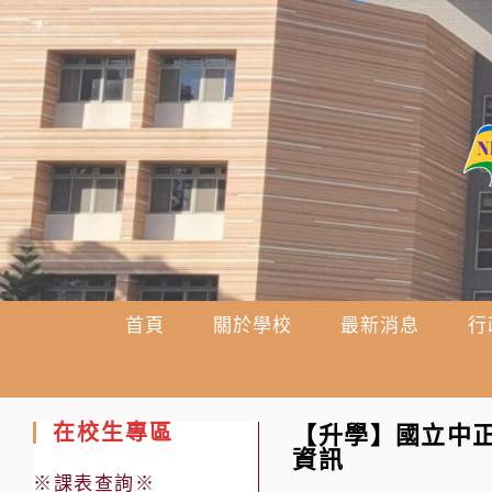
跳
轉
至
主
要
內
容
首頁
關於學校
最新消息
行
在校生專區
【升學】國立中正
資訊
※課表查詢※