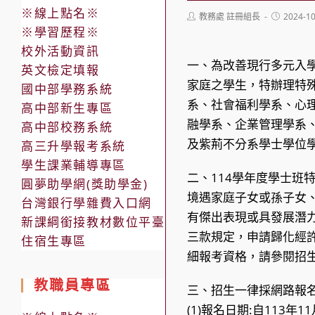
※線上點名※
Post
Post
教務處 註冊組長
2024-1
author:
published:
※學習歷程※
校外活動資訊
一、為改善現行多元入學
英文檢定填報
家庭之學生，特辦理特殊
國中部學務系統
系、社會福利學系、心
高中部新生專區
融學系、企業管理學系
高中部校務系統
及紫荊不分系學士學位學
高三升學報考系統
學生課業輔導專區
二、114學年度學士班
圓夢助學網(獎助學金)
境遇家庭子女或孫子女
台灣銀行學雜費入口網
有傑出表現或具發展潛
新課綱銜接教材數位平臺
三款規定，申請歸化經
住宿生專區
細報考資格，請參閱招生
教職員專區
三、招生一律採網路報名
(1)報名日期:自113年