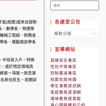
Search
for:
各處室公告
能(經歷)或來自弱勢
系、數學系、物理學
各
選取分類
機械工程組、財務金
處
學系、運動競技學系
室
宣導網站
公
告
戶、中低收入戶、特殊
資通安全專區
女、或於特定領域具
性別平等專區
條第一項第一款至第
防制霸凌專區
校園危險地圖
8名新住民生。前開詳
學生事務資訊網
家庭教育資源網
環境教育探索館
身心障礙權利公約