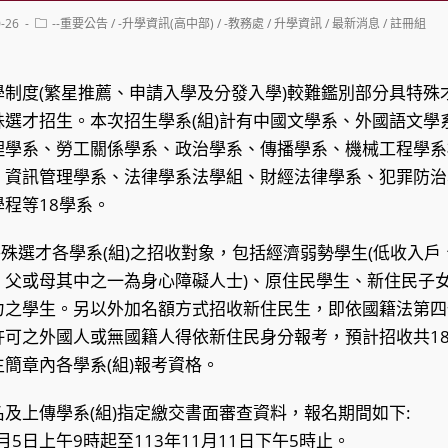
Post
0-26
--重要公告
/
-升學資訊(高中部)
/
-教務處
/
升學資訊
/
最新消息
/
註冊組
category:
制度(繁星推薦、申請入學及分發入學)較難鑑別部分具特殊才
選才招生。本次招生學系(組)計有中國文學系、外國語文學
理學系、勞工關係學系、政治學系、傳播學系、機械工程學系
、資訊管理學系、法律學系法學組、財經法律學系、犯罪防治
程等18學系。
特殊選才各學系(組)之招收對象，包括經濟弱勢學生(低收入
、父或母其中之一為身心障礙人士)、原住民學生、新住民子
力之學生。另以外加名額方式招收新住民生，即依國籍法第四
許可之外國人或無國籍人得依新住民身分報考，預計招收共1
簡章內各學系(組)報考資格。
及上傳學系(組)指定繳交書面審查資料，報名期間如下:
11月5日上午9時起至113年11月11日下午5時止。