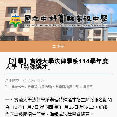
跳
轉
至
主
要
內
容
選單
【升學】實踐大學法律學系114學年度
大學「特殊選才」
Post
Post
輔導室
2024-10-24
author:
published:
Post
--重要公告
/
-升學資訊(雙語部)
/
-升學資訊(高中部)
/
-輔導室
category:
一、實踐大學法律學系辦理特殊選才招生網路報名期間
為113年11月7日(星期四)至11月26日(星期二)，詳細
內容請參閱招生簡章、海報或法律學系網頁。