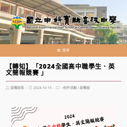
跳
轉
至
主
要
內
容
選單
【轉知】「2024全國高中職學生．英
文簡報競賽 」
Post
Post
Post
設備組長
2024-10-15
--校外活動
/
設備組
author:
published:
category: