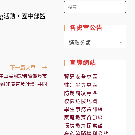
Search
for:
ng活動，國中部籃
各處室公告
各
選取分類
處
室
宣導網站
公
下一篇文章
告
中華民國證券暨期貨市
資通安全專區
融知識普及計畫~共同
性別平等專區
防制霸凌專區
校園危險地圖
學生事務資訊網
家庭教育資源網
環境教育探索館
身心障礙權利公約