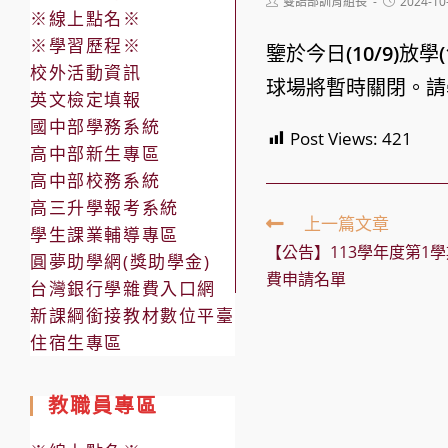
Post
Post
雙語部訓育組長
2024-10
※線上點名※
author:
published:
※學習歷程※
鑒於今日
(10/9)
放學
校外活動資訊
球場將暫時關閉。請
英文檢定填報
國中部學務系統
Post Views:
421
高中部新生專區
高中部校務系統
高三升學報考系統
Read
上一篇文章
學生課業輔導專區
more
【公告】113學年度第1
articles
圓夢助學網(獎助學金)
費申請名單
台灣銀行學雜費入口網
新課綱銜接教材數位平臺
住宿生專區
教職員專區