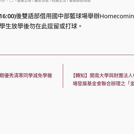
Post
-09
--重要公告
/
最新消息
/
校園生活
/
雙語部訓育組
category:
(16:00)
後雙語部借用國中部籃球場舉辦Homecomi
學生放學後勿在此逗留或打球。
學期優秀清寒同學減免學雜
【轉知】開南大學與財團法人
場發展基金會聯合辦理之「金