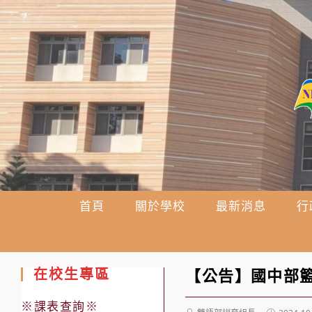
跳
轉
至
主
要
內
容
首頁
關於學校
最新消息
行
在校生專區
【公告】國中部
※課表查詢※