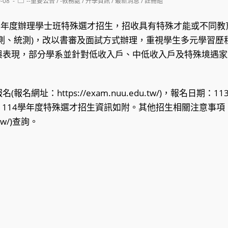
Post
0-08
--重要公告
/
-教務處
/
升學資訊
/
最新消息
/
註冊組
category:
4學年度辦理學士班特殊選才招生，招收具有特殊才能或不同教
測、統測)，改以書審及面試方式辦理，重視學生多元學習歷
與表現，部分學系並針對低收入戶、中低收入戶及特殊境遇家
名網址：https://exam.nuu.edu.tw/)，報名日期：1
止，114學年度特殊選才招生資訊如附。其他招生相關注意事
u.tw/)查詢。