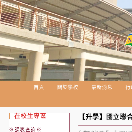
跳
轉
至
主
要
內
容
首頁
關於學校
最新消息
行
在校生專區
【升學】國立聯合
※課表查詢※