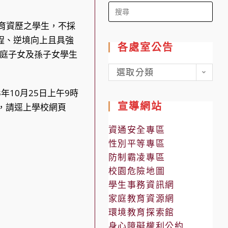
Search
for:
育資歷之學生，不採
程、逆境向上且具強
各處室公告
庭子女及孫子女學生
各
選取分類
處
13年10月25日上午9時
室
宣導網站
項，請逕上學校網頁
公
告
資通安全專區
性別平等專區
防制霸凌專區
校園危險地圖
學生事務資訊網
家庭教育資源網
環境教育探索館
身心障礙權利公約