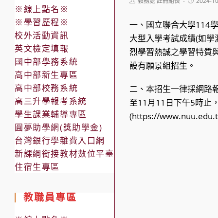
Post
Post
教務處 註冊組長
2024-1
※線上點名※
author:
published:
※學習歷程※
一、國立聯合大學11
校外活動資訊
大型入學考試成績(如學
英文檢定填報
烈學習熱誠之學習特質
國中部學務系統
設有願景組招生。
高中部新生專區
高中部校務系統
二、本招生一律採網路報名(報
高三升學報考系統
至11月11日下午5時
學生課業輔導專區
(https://www.nuu.ed
圓夢助學網(獎助學金)
台灣銀行學雜費入口網
新課綱銜接教材數位平臺
住宿生專區
教職員專區