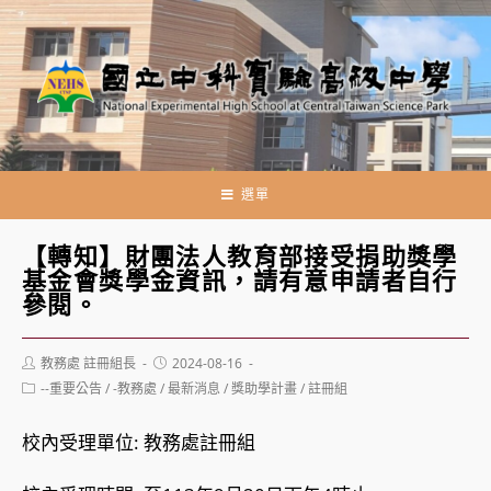
跳
轉
至
主
要
內
容
選單
【轉知】財團法人教育部接受捐助獎學
基金會獎學金資訊，請有意申請者自行
參閱。
Post
Post
教務處 註冊組長
2024-08-16
author:
published:
Post
--重要公告
/
-教務處
/
最新消息
/
獎助學計畫
/
註冊組
category:
校內受理單位: 教務處註冊組