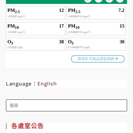
Language：
English
Search
for:
各處室公告