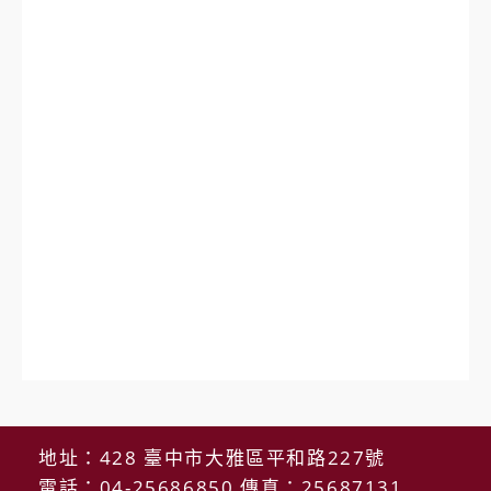
地址：428 臺中市大雅區平和路227號
電話：04-25686850 傳真：25687131