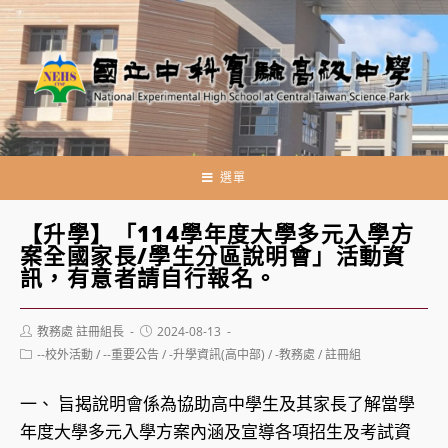
跳
轉
至
主
要
內
容
選單
【升學】「114學年度大學多元入學方
案全國家長/學生分區說明會」活動資
訊，有意者請自行報名。
Post
Post
教務處 註冊組長
2024-08-13
author:
published:
Post
--校外活動
/
--重要公告
/
-升學資訊(高中部)
/
-教務處
/
註冊組
category:
一、 旨揭說明會係為協助高中學生及其家長了解當學
年度大學多元入學方案內涵及宣導各項招生及考試資