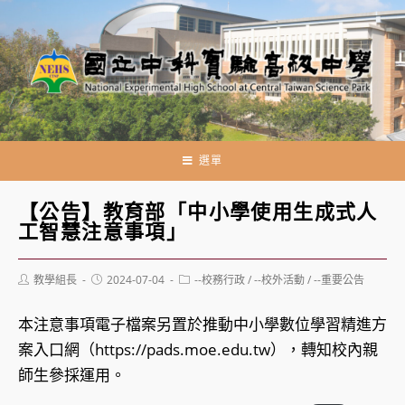
跳
轉
至
主
要
內
容
選單
【公告】教育部「中小學使用生成式人
工智慧注意事項」
Post
Post
Post
教學組長
2024-07-04
--校務行政
/
--校外活動
/
--重要公告
author:
published:
category:
本注意事項電子檔案另置於推動中小學數位學習精進方
案入口網（https://pads.moe.edu.tw），轉知校內親
師生參採運用。