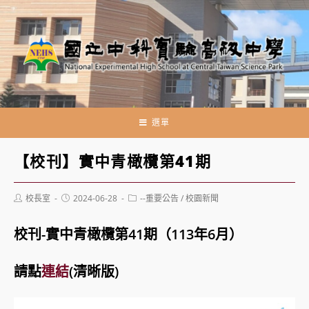
跳
轉
至
主
要
內
容
選單
【校刊】實中青橄欖第41期
Post
Post
Post
校長室
2024-06-28
--重要公告
/
校園新聞
author:
published:
category:
校刊-實中青橄欖第41期（113年6月）
請點
連結
(清晰版)