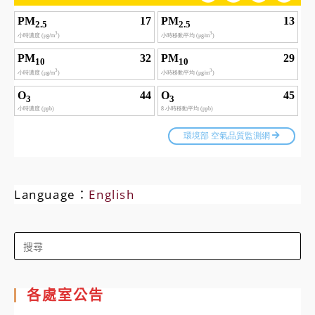
Language：
English
Search
for:
各處室公告