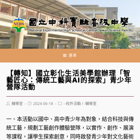
跳
轉
至
主
要
內
容
選單
【轉知】國立彰化生活美學館辦理「智
藝匠心：傳統工藝與AI的探索」青少年
營隊活動
Post
Post
Post
輔導室
2024-06-18
--校外活動
/
-輔導室
author:
published:
category:
一、本活動以國中、高中青少年為對象，結合科技與傳
統工藝，規劃工藝創作體驗營隊，以實作、創作、展演
等課程，讓學生探索創意，同時啟發青少年對文化藝術