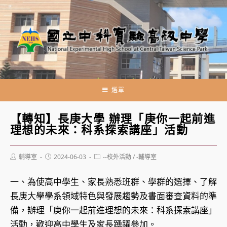
跳
轉
至
主
要
內
容
選單
【轉知】長庚大學 辦理「庚你一起前進
理想的未來：科系探索講座」活動
Post
Post
Post
輔導室
2024-06-03
--校外活動
/
-輔導室
author:
published:
category:
一、為使高中學生、家長熟悉班群、學群的選擇、了解
長庚大學學系領域特色與發展趨勢及書面審查資料的準
備，辦理「庚你一起前進理想的未來：科系探索講座」
活動，歡迎高中學生及家長踴躍參加。