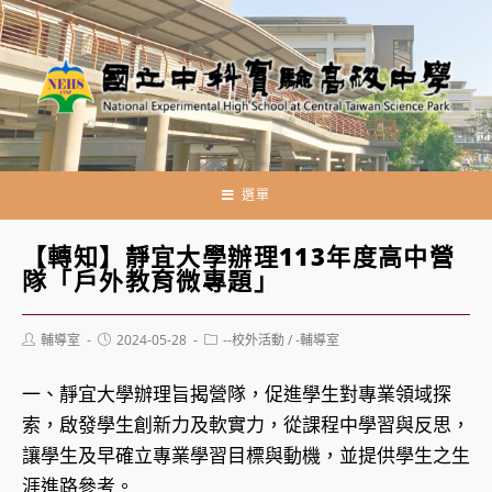
跳
轉
至
主
要
內
容
選單
【轉知】靜宜大學辦理113年度高中營
隊「戶外教育微專題」
Post
Post
Post
輔導室
2024-05-28
--校外活動
/
-輔導室
author:
published:
category:
一、靜宜大學辦理旨揭營隊，促進學生對專業領域探
索，啟發學生創新力及軟實力，從課程中學習與反思，
讓學生及早確立專業學習目標與動機，並提供學生之生
涯進路參考。