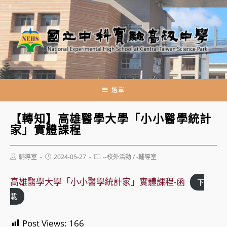
跳
轉
至
主
要
內
容
選單
【轉知】高雄醫學大學「小小醫學統計
家」實體課程
Post
Post
Post
輔導室
2024-05-27
--校外活動
/
-輔導室
author:
published:
category:
高雄醫學大學「小小醫學統計家」實體課程-函
下
載
Post Views:
166